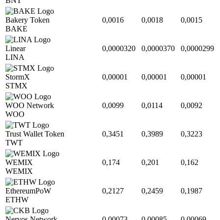
BNT
Bakery Token
0,0016
0,0018
0,0015
BAKE
Linear
0,0000320
0,0000370
0,0000299
LINA
StormX
0,00001
0,00001
0,00001
STMX
WOO Network
0,0099
0,0114
0,0092
WOO
Trust Wallet Token
0,3451
0,3989
0,3223
TWT
WEMIX
0,174
0,201
0,162
WEMIX
EthereumPoW
0,2127
0,2459
0,1987
ETHW
Nervos Network
0,00073
0,00085
0,00069