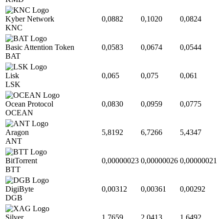
Kyber Network
0,0882
0,1020
0,0824
KNC
Basic Attention Token
0,0583
0,0674
0,0544
BAT
Lisk
0,065
0,075
0,061
LSK
Ocean Protocol
0,0830
0,0959
0,0775
OCEAN
Aragon
5,8192
6,7266
5,4347
ANT
BitTorrent
0,00000023
0,00000026
0,00000021
BTT
DigiByte
0,00312
0,00361
0,00292
DGB
Silver
1,7659
2,0413
1,6492