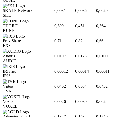
GLMR
SKALE Network
0,0031
0,0036
0,0029
SKL
THORChain
0,390
0,451
0,364
RUNE
Frax Share
0,71
0,82
0,66
FXS
Audius
0,0107
0,0123
0,0100
AUDIO
IRISnet
0,00012
0,00014
0,00011
IRIS
Virtua
0,0462
0,0534
0,0432
TVK
Voxies
0,0026
0,0030
0,0024
VOXEL
Adventure Gold
0,1327
0,1534
0,1240